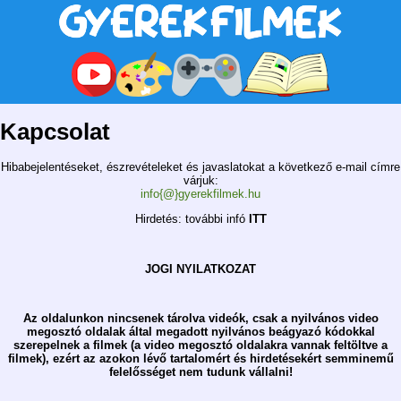
Kapcsolat
Hibabejelentéseket, észrevételeket és javaslatokat a következő e-mail címre
várjuk:
info{@}gyerekfilmek.hu
Hirdetés: további infó
ITT
JOGI NYILATKOZAT
Az oldalunkon nincsenek tárolva videók, csak a nyilvános video
megosztó oldalak által megadott nyilvános beágyazó kódokkal
szerepelnek a filmek (a video megosztó oldalakra vannak feltöltve a
filmek), ezért az azokon lévő tartalomért és hirdetésekért semminemű
felelősséget nem tudunk vállalni!