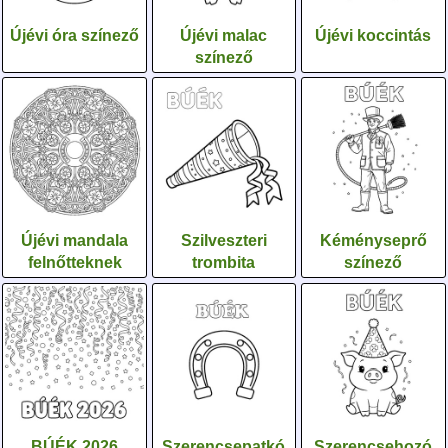
Újévi óra színező
Újévi malac
Újévi koccintás
színező
Újévi mandala
Szilveszteri
Kéményseprő
felnőtteknek
trombita
színező
BÚÉK 2026
Szerencsepatkó
Szerencsehozó