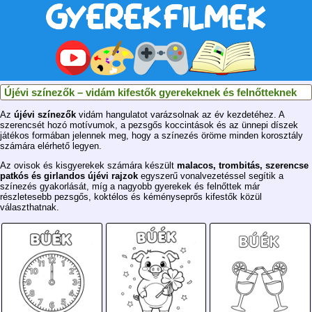
Újévi színezők – vidám kifestők gyerekeknek és felnőtteknek
Az
újévi színezők
vidám hangulatot varázsolnak az év kezdetéhez. A
szerencsét hozó motívumok, a pezsgős koccintások és az ünnepi díszek
játékos formában jelennek meg, hogy a színezés öröme minden korosztály
számára elérhető legyen.
Az ovisok és kisgyerekek számára készült
malacos, trombitás, szerencse
patkós és girlandos újévi rajzok
egyszerű vonalvezetéssel segítik a
színezés gyakorlását, míg a nagyobb gyerekek és felnőttek már
részletesebb pezsgős, koktélos és kéményseprős kifestők közül
választhatnak.