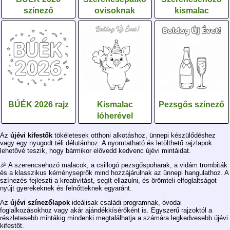
színező
ovisoknak
kismalac
BÚÉK 2026 rajz
Kismalac
Pezsgős színező
lóherével
Az
újévi kifestők
tökéletesek otthoni alkotáshoz, ünnepi készülődéshez
vagy egy nyugodt téli délutánhoz. A nyomtatható és letölthető rajzlapok
lehetővé teszik, hogy bármikor elővedd kedvenc újévi mintáidat.
🎉 A szerencsehozó malacok, a csillogó pezsgőspoharak, a vidám trombiták
és a klasszikus kéményseprők mind hozzájárulnak az ünnepi hangulathoz. A
színezés fejleszti a kreativitást, segít ellazulni, és örömteli elfoglaltságot
nyújt gyerekeknek és felnőtteknek egyaránt.
Az
újévi színezőlapok
ideálisak családi programnak, óvodai
foglalkozásokhoz vagy akár ajándékkísérőként is. Egyszerű rajzoktól a
részletesebb mintákig mindenki megtalálhatja a számára legkedvesebb újévi
kifestőt.