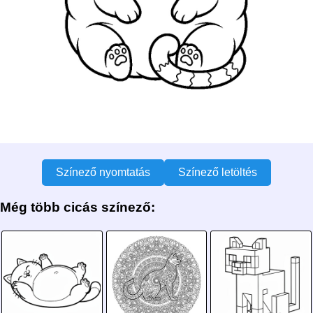
Színező nyomtatás
Színező letöltés
Még több cicás színező: