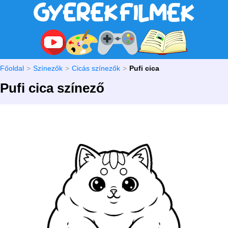
Főoldal
Színezők
Cicás színezők
Pufi cica
Pufi cica színező