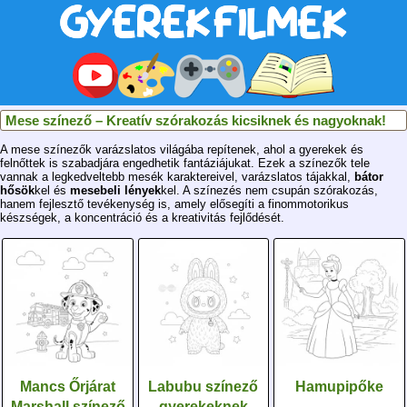
Mese színező – Kreatív szórakozás kicsiknek és nagyoknak!
A mese színezők varázslatos világába repítenek, ahol a gyerekek és
felnőttek is szabadjára engedhetik fantáziájukat. Ezek a színezők tele
vannak a legkedveltebb mesék karaktereivel, varázslatos tájakkal,
bátor
hősök
kel és
mesebeli lények
kel. A színezés nem csupán szórakozás,
hanem fejlesztő tevékenység is, amely elősegíti a finommotorikus
készségek, a koncentráció és a kreativitás fejlődését.
Mancs Őrjárat
Labubu színező
Hamupipőke
Marshall színező
gyerekeknek