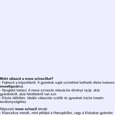
Miért válaszd a mese színezőket?
- Fejleszti a képzelőerőt: A gyerekek saját színeikkel kelthetik életre kedvenc
mesefigurá
ikat.
- Nyugtató hatású: A mese színezés relaxációs élményt nyújt, akár
gyerekekről, akár felnőttekről van szó.
- Közös időtöltés: Ideális választás szülők és gyerekek közös kreatív
tevékenységéhez.
Népszerű
mese színező
témák:
- Klasszikus mesék, mint például a Hamupikőke, vagy a Kiskakas gyémánt