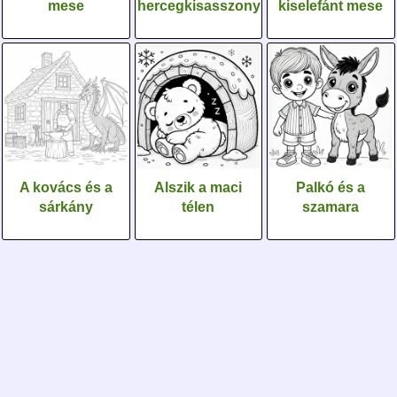
mese
hercegkisasszony
kiselefánt mese
A kovács és a
Alszik a maci
Palkó és a
sárkány
télen
szamara