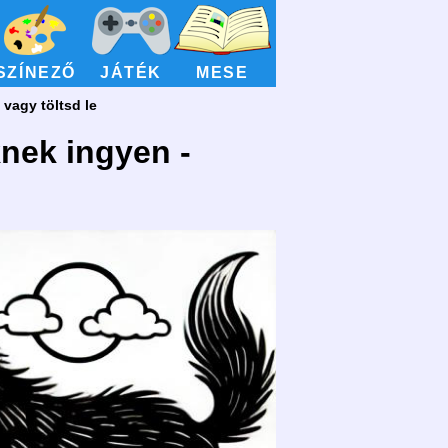
SZÍNEZŐ
JÁTÉK
MESE
vagy töltsd le
nek ingyen -