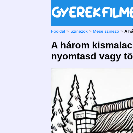
Főoldal
Színezők
Mese színező
A há
A három kismalac 
nyomtasd vagy töl