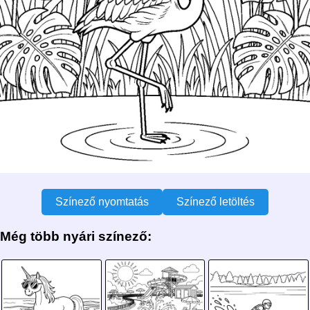
Színező nyomtatás
Színező letöltés
Még több nyári színező: