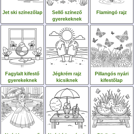
Jet ski színezőlap
Sellő színező
Flamingó rajz
gyerekeknek
Fagylalt kifestő
Jégkrém rajz
Pillangós nyári
gyerekeknek
kicsiknek
kifestőlap