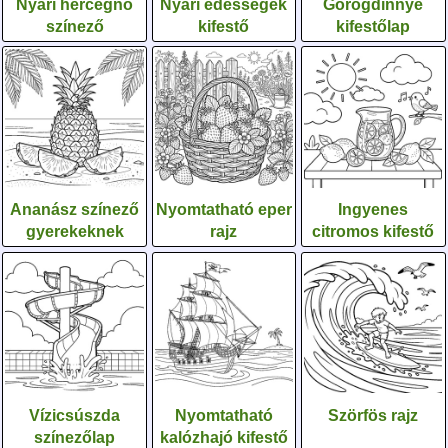
Nyári hercegnő
Nyári édességek
Görögdinnye
színező
kifestő
kifestőlap
Ananász színező
Nyomtatható eper
Ingyenes
gyerekeknek
rajz
citromos kifestő
Vízicsúszda
Nyomtatható
Szörfös rajz
színezőlap
kalózhajó kifestő