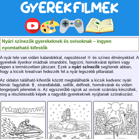
Nyári színezők gyerekeknek és ovisoknak – ingyen
nyomtatható kifestők
A nyár tele van vidám kalandokkal, napsütéssel 🌞 és színes élményekkel. A
gyerekek ilyenkor imádnak strandolni, fagyizni, homokvárat építeni vagy
éppen a természetben játszani. Ezek a
nyári színezők
segítenek abban,
hogy a kicsik kreatívan fedezzék fel a nyár legszebb pillanatait.
Az oldalon található kifestők között megtalálhatók a kicsik kedvenc nyári
témái: fagylaltok 🍦, strandlabdák, sellők, delfinek, homokvárak és vidám
tengerparti jelenetek is. Az egyszerűbb rajzok az ovisok számára készültek,
míg a részletesebb képek a nagyobb gyerekeknek nyújtanak szórakozást.