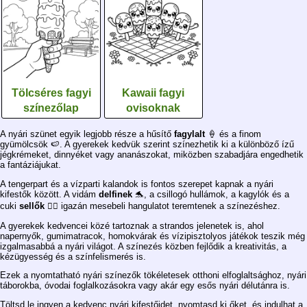
Tölcséres fagyi
Kawaii fagyi
színezőlap
ovisoknak
A nyári szünet egyik legjobb része a hűsítő
fagylalt
🍦 és a finom
gyümölcsök 🍉. A gyerekek kedvük szerint színezhetik ki a különböző ízű
jégkrémeket, dinnyéket vagy ananászokat, miközben szabadjára engedhetik
a fantáziájukat.
A tengerpart és a vízparti kalandok is fontos szerepet kapnak a nyári
kifestők között. A vidám
delfinek
🐬, a csillogó hullámok, a kagylók és a
cuki
sellők
🧜‍♀️ igazán mesebeli hangulatot teremtenek a színezéshez.
A gyerekek kedvencei közé tartoznak a strandos jelenetek is, ahol
napernyők, gumimatracok, homokvárak és vízipisztolyos játékok teszik még
izgalmasabbá a nyári világot. A színezés közben fejlődik a kreativitás, a
kézügyesség és a színfelismerés is.
Ezek a nyomtatható nyári színezők tökéletesek otthoni elfoglaltsághoz, nyári
táborokba, óvodai foglalkozásokra vagy akár egy esős nyári délutánra is.
Töltsd le ingyen a kedvenc nyári kifestőidet, nyomtasd ki őket, és indulhat a