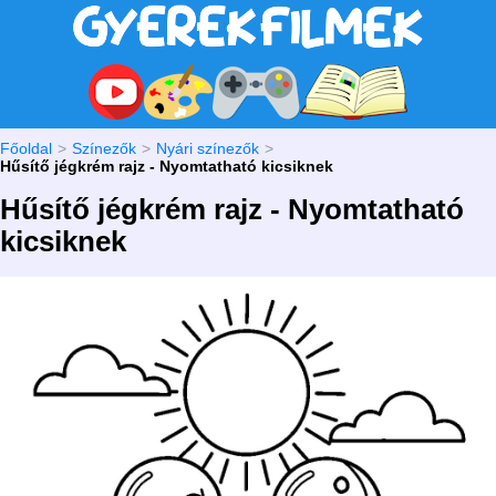
Főoldal
Színezők
Nyári színezők
Hűsítő jégkrém rajz - Nyomtatható kicsiknek
Hűsítő jégkrém rajz - Nyomtatható
kicsiknek