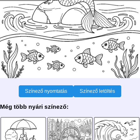
Színező nyomtatás
Színező letöltés
Még több nyári színező: