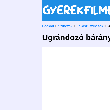
Főoldal
Színezők
Tavaszi színezők
U
Ugrándozó bárány 