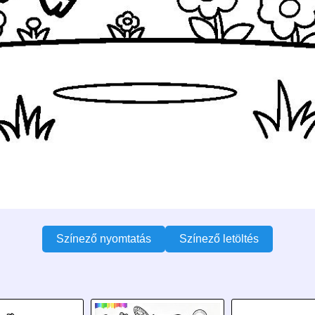
Színező nyomtatás
Színező letöltés