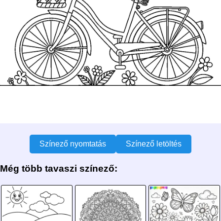
Színező nyomtatás
Színező letöltés
Még több tavaszi színező: