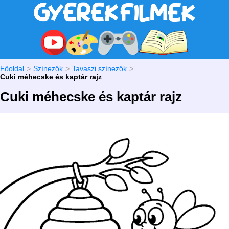
Főoldal
Színezők
Tavaszi színezők
Cuki méhecske és kaptár rajz
Cuki méhecske és kaptár rajz