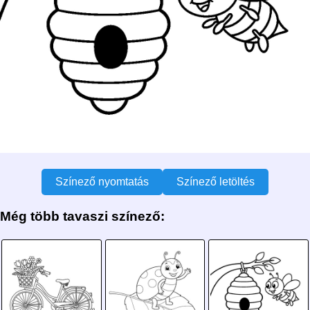
Színező nyomtatás
Színező letöltés
Még több tavaszi színező: